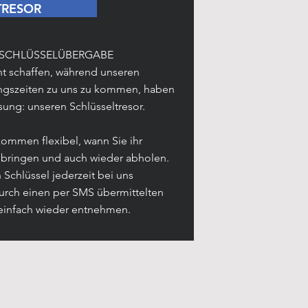
TRESOR
SCHLÜSSELÜBERGABE
ht schaffen, während unseren
ngszeiten zu uns zu kommen, haben
sung: unseren Schlüsseltresor.
lkommen flexibel, wann Sie ihr
 bringen und auch wieder abholen.
 Schlüssel jederzeit bei uns
urch einen per SMS übermittelten
 einfach wieder entnehmen.