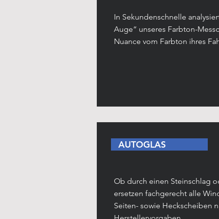
In Sekundenschnelle analysier
Auge“ unseres Farbton-Messc
Nuance vom Farbton ihres Fa
AUTOGLAS
Ob durch einen Steinschlag od
ersetzen fachgerecht alle Wi
Seiten- sowie Heckscheiben 
Herstellervorgaben.