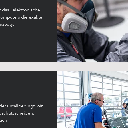
t das „elektronische
omputers die exakte
hrzeugs.
er unfallbedingt; wir
ndschutzscheiben,
nach