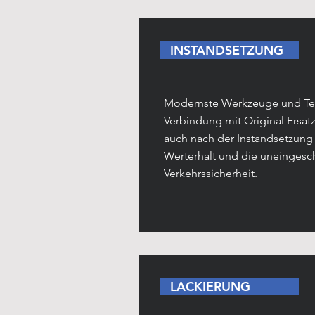
INSTANDSETZUNG
Modernste Werkzeuge und Te
Verbindung mit Original Ersat
auch nach der Instandsetzung
Werterhalt und die uneingesc
Verkehrssicherheit.
LACKIERUNG