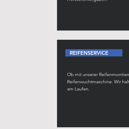
REIFENSERVICE
Ob mit unserer Reifenmontie
Reifenwuchtmaschine. Wir halt
am Laufen.